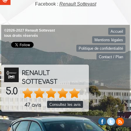
Facebook :
Renault Sottevast
©2026-2027 Renault Sottevast
Accueil
tous droits réservés
Mentions légales
Politique de confidentialité
Contact / Plan
RENAULT
SOTTEVAST
5.0
Consultez les avis
47 avis