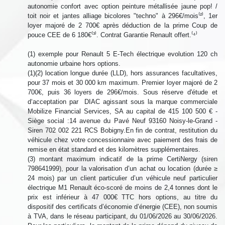
autonomie confort avec option peinture métallisée jaune pop! /
toit noir et jantes alliage bicolores "techno" à 296€/mois⁽²⁾, 1er
loyer majoré de 2 700€ après déduction de la prime Coup de
pouce CEE de 6 180€⁽³⁾. Contrat Garantie Renault offert.⁽⁴⁾
(1) exemple pour Renault 5 E-Tech électrique evolution 120 ch
autonomie urbaine hors options.
(1)(2) location longue durée (LLD), hors assurances facultatives,
pour 37 mois et 30 000 km maximum. Premier loyer majoré de 2
700€, puis 36 loyers de 296€/mois. Sous réserve d'étude et
d‘acceptation par DIAC agissant sous la marque commerciale
Mobilize Financial Services, SA au capital de 415 100 500 € -
Siège social :14 avenue du Pavé Neuf 93160 Noisy-le-Grand -
Siren 702 002 221 RCS Bobigny.En fin de contrat, restitution du
véhicule chez votre concessionnaire avec paiement des frais de
remise en état standard et des kilomètres supplémentaires.
(3) montant maximum indicatif de la prime CertiNergy (siren
798641999), pour la valorisation d’un achat ou location (durée ≥
24 mois) par un client particulier d’un véhicule neuf particulier
électrique M1 Renault éco-scoré de moins de 2,4 tonnes dont le
prix est inférieur à 47 000€ TTC hors options, au titre du
dispositif des certificats d’économie d’énergie (CEE), non soumis
à TVA, dans le réseau participant, du 01/06/2026 au 30/06/2026.