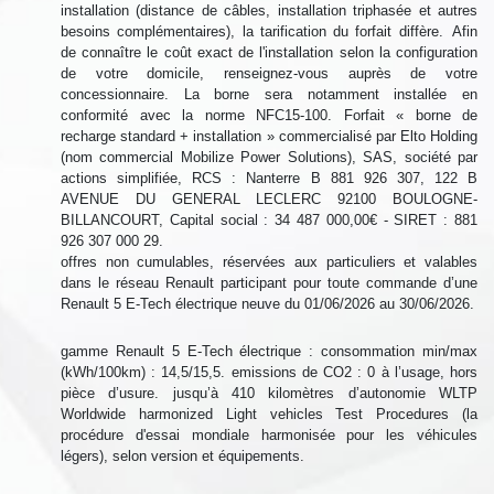
installation (distance de câbles, installation triphasée et autres
besoins complémentaires), la tarification du forfait diffère. Afin
de connaître le coût exact de l'installation selon la configuration
de votre domicile, renseignez-vous auprès de votre
concessionnaire. La borne sera notamment installée en
conformité avec la norme NFC15-100. Forfait « borne de
recharge standard + installation » commercialisé par Elto Holding
(nom commercial Mobilize Power Solutions), SAS, société par
actions simplifiée, RCS : Nanterre B 881 926 307, 122 B
AVENUE DU GENERAL LECLERC 92100 BOULOGNE-
BILLANCOURT, Capital social : 34 487 000,00€ - SIRET : 881
926 307 000 29.
offres non cumulables, réservées aux particuliers et valables
dans le réseau Renault participant pour toute commande d’une
Renault 5 E-Tech électrique neuve du 01/06/2026 au 30/06/2026.
gamme Renault 5 E-Tech électrique : consommation min/max
(kWh/100km) : 14,5/15,5. emissions de CO2 : 0 à l’usage, hors
pièce d’usure. jusqu’à 410 kilomètres d’autonomie WLTP
Worldwide harmonized Light vehicles Test Procedures (la
procédure d'essai mondiale harmonisée pour les véhicules
légers), selon version et équipements.