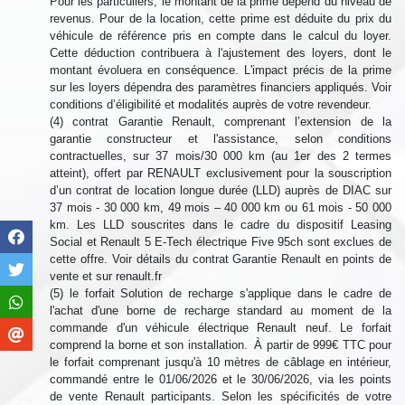
Pour les particuliers, le montant de la prime dépend du niveau de
revenus. Pour de la location, cette prime est déduite du prix du
véhicule de référence pris en compte dans le calcul du loyer.
Cette déduction contribuera à l'ajustement des loyers, dont le
montant évoluera en conséquence. L'impact précis de la prime
sur les loyers dépendra des paramètres financiers appliqués. Voir
conditions d’éligibilité et modalités auprès de votre revendeur.
(4) contrat Garantie Renault, comprenant l’extension de la
garantie constructeur et l'assistance, selon conditions
contractuelles, sur 37 mois/30 000 km (au 1er des 2 termes
atteint), offert par RENAULT exclusivement pour la souscription
d’un contrat de location longue durée (LLD) auprès de DIAC sur
37 mois - 30 000 km, 49 mois – 40 000 km ou 61 mois - 50 000
km. Les LLD souscrites dans le cadre du dispositif Leasing
Social et Renault 5 E-Tech électrique Five 95ch sont exclues de
cette offre. Voir détails du contrat Garantie Renault en points de
vente et sur renault.fr
(5) le forfait Solution de recharge s'applique dans le cadre de
l'achat d'une borne de recharge standard au moment de la
commande d'un véhicule électrique Renault neuf. Le forfait
comprend la borne et son installation. À partir de 999€ TTC pour
le forfait comprenant jusqu'à 10 mètres de câblage en intérieur,
commandé entre le 01/06/2026 et le 30/06/2026, via les points
de vente Renault participants. Selon les spécificités de votre